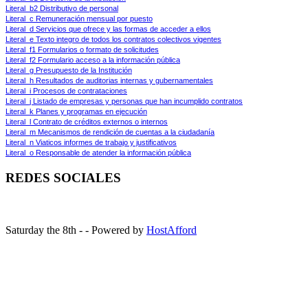
Literal_b2 Distributivo de personal
Literal_c Remuneración mensual por puesto
Literal_d Servicios que ofrece y las formas de acceder a ellos
Literal_e Texto integro de todos los contratos colectivos vigentes
Literal_f1 Formularios o formato de solicitudes
Literal_f2 Formulario acceso a la información pública
Literal_g Presupuesto de la Institución
Literal_h Resultados de auditorias internas y gubernamentales
Literal_i Procesos de contrataciones
Literal_j Listado de empresas y personas que han incumplido contratos
Literal_k Planes y programas en ejecución
Literal_l Contrato de créditos externos o internos
Literal_m Mecanismos de rendición de cuentas a la ciudadanía
Literal_n Viaticos informes de trabajo y justificativos
Literal_o Responsable de atender la información pública
REDES SOCIALES
Saturday the 8th - - Powered by
HostAfford