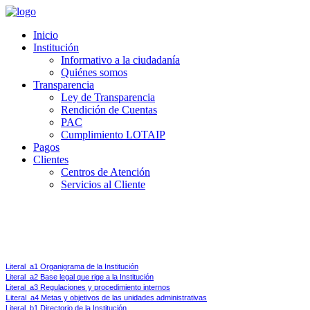
Inicio
Institución
Informativo a la ciudadanía
Quiénes somos
Transparencia
Ley de Transparencia
Rendición de Cuentas
PAC
Cumplimiento LOTAIP
Pagos
Clientes
Centros de Atención
Servicios al Cliente
Ley de Transparencia y Acceso a la Información Pública 
Art 7.-
Difusión de la Información Pública.- Por la transparencia en la gestión administrati
Literal_a1 Organigrama de la Institución
Literal_a2 Base legal que rige a la Institución
Literal_a3 Regulaciones y procedimiento internos
L
iteral_a4 Metas y objetivos de las unidades administrativas
Literal_b1 Directorio de la Institución