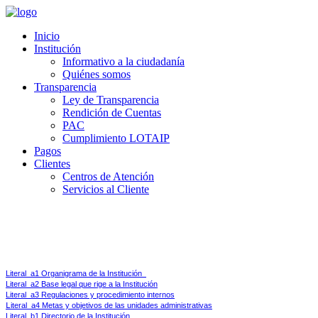
Inicio
Institución
Informativo a la ciudadanía
Quiénes somos
Transparencia
Ley de Transparencia
Rendición de Cuentas
PAC
Cumplimiento LOTAIP
Pagos
Clientes
Centros de Atención
Servicios al Cliente
Ley de Transparencia y Acceso a la Información Pública 
Art 7.-
Difusión de la Información Pública.- Por la transparencia en la gestión administrati
Literal_a1 Organigrama de la Institución  
Literal_a2 Base legal que rige a la Institución
Literal_a3 Regulaciones y procedimiento internos
L
iteral_a4 Metas y objetivos de las unidades administrativas
Literal_b1 Directorio de la Institución