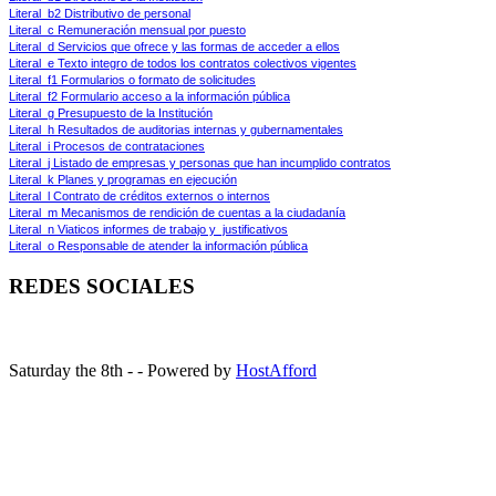
Literal_b2 Distributivo de personal
Literal_c Remuneración mensual por puesto
Literal_d Servicios que ofrece y las formas de acceder a ellos
Literal_e Texto integro de todos los contratos colectivos vigentes
Literal_f1 Formularios o formato de solicitudes
Literal_f2 Formulario acceso a la información pública
Literal_g Presupuesto de la Institución
Literal_h Resultados de auditorias internas y gubernamentales
Literal_i Procesos de contrataciones
Literal_j Listado de empresas y personas que han incumplido contratos
Literal_k Planes y programas en ejecución
Literal_l Contrato de créditos externos o internos
Literal_m Mecanismos de rendición de cuentas a la ciudadanía
Literal_n Viaticos informes de trabajo y  justificativos
Literal_o Responsable de atender la información pública
REDES SOCIALES
Saturday the 8th - - Powered by
HostAfford