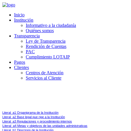
Inicio
Institución
Informativo a la ciudadanía
Quiénes somos
Transparencia
Ley de Transparencia
Rendición de Cuentas
PAC
Cumplimiento LOTAIP
Pagos
Clientes
Centros de Atención
Servicios al Cliente
Ley de Transparencia y Acceso a la Información Pública 
Art 7.-
Difusión de la Información Pública.- Por la transparencia en la gestión administrati
Literal_a1 Organigrama de la Institución
Literal_a2 Base legal que rige a la Institución
Literal_a3 Regulaciones y procedimiento internos
L
iteral_a4 Metas y objetivos de las unidades administrativas
Literal_b1 Directorio de la Institución