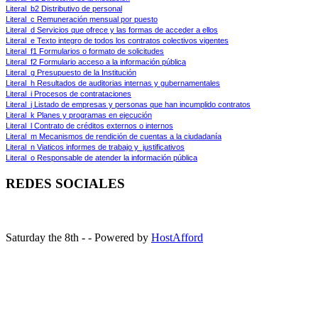
Literal_b2 Distributivo de personal
Literal_c Remuneración mensual por puesto
Literal_d Servicios que ofrece y las formas de acceder a ellos
Literal_e Texto integro de todos los contratos colectivos vigentes
Literal_f1 Formularios o formato de solicitudes
Literal_f2 Formulario acceso a la información pública
Literal_g Presupuesto de la Institución
Literal_h Resultados de auditorias internas y gubernamentales
Literal_i Procesos de contrataciones
Literal_j Listado de empresas y personas que han incumplido contratos
Literal_k Planes y programas en ejecución
Literal_l Contrato de créditos externos o internos
Literal_m Mecanismos de rendición de cuentas a la ciudadanía
Literal_n Viaticos informes de trabajo y  justificativos
Literal_o Responsable de atender la información pública
REDES SOCIALES
Saturday the 8th - - Powered by
HostAfford