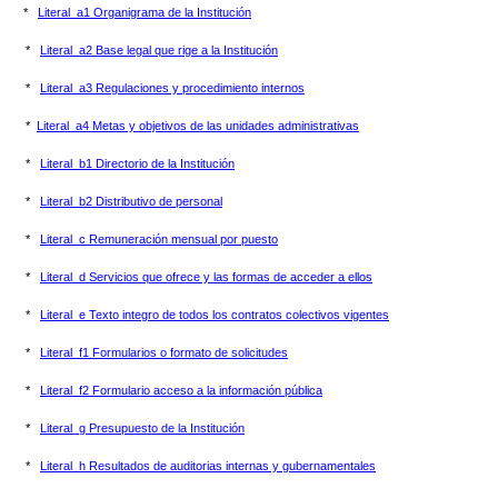
*
Literal_a1 Organigrama de la Institución
*
Literal_a2 Base legal que rige a la Institución
*
Literal_a3 Regulaciones y procedimiento internos
*
Literal_a4 Metas y objetivos de las unidades administrativas
*
Literal_b1 Directorio de la Institución
*
Literal_b2 Distributivo de personal
*
Literal_c Remuneración mensual por puesto
*
Literal_d Servicios que ofrece y las formas de acceder a ellos
*
Literal_e Texto integro de todos los contratos colectivos vigentes
*
Literal_f1 Formularios o formato de solicitudes
*
Literal_f2 Formulario acceso a la información pública
*
Literal_g Presupuesto de la Institución
*
Literal_h Resultados de auditorias internas y gubernamentales