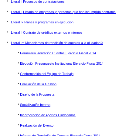
*
Literal_i Procesos de contrataciones
*
Literal_j Listado de empresas y personas que han incumplido contratos
*
Literal_k Planes y programas en ejecución
*
Literal_l Contrato de créditos externos o internos
*
Literal_m Mecanismos de rendición de cuentas a la ciudadanía
*
Formulario Rendición Cuentas Ejercicio Fiscal 2014
*
Ejecución Presupuesto Institucional Ejercicio Fiscal 2014
*
Conformación del Equipo de Trabajo
*
Evaluación de la Gestión
*
Diseño de la Propuesta
*
Socialización Interna
*
Incorporación de Aportes Ciudadanos
*
Realización del Evento
*
Informe de Rendición de Cuentas Ejercicio Fiscal 2014