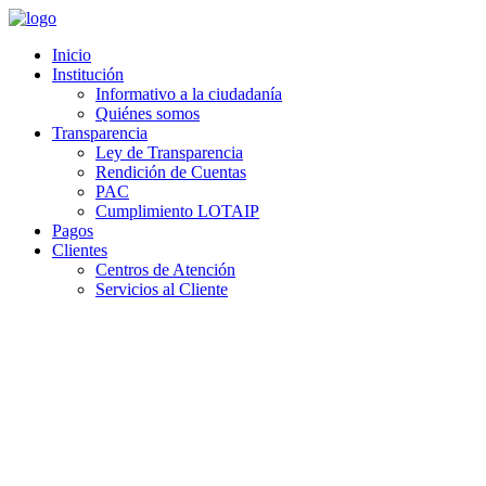
Inicio
Institución
Informativo a la ciudadanía
Quiénes somos
Transparencia
Ley de Transparencia
Rendición de Cuentas
PAC
Cumplimiento LOTAIP
Pagos
Clientes
Centros de Atención
Servicios al Cliente
Ley de Transparencia y Acceso a la Informac
Art 7.-
Difusión de la Información Pública.- Por la transparencia en la gestión ad